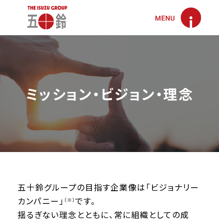
未来社会協進プロジェクト
ミッション・ビジョン・理念
鋼板流通の価値創造から、未来社会の協進へ
サステナビリティ
安全・安心・快適なロジスティクス環境をつくる
五十鈴グループの
サステナビリティ経営
五十鈴について
Creation 1
みんなにやさしいECO環境をつくる
サステナビリティ推進体制
ごあいさつ
Creation 2
五十鈴グループの目指す企業像は「ビジョナリー
「移」「食」「住」の安心・快適な街づくり・暮らしづくり
コンプライアンス推進体制
ミッション・ビジョン・理念
カンパニー」
です。
Creation 3
（※）
揺るぎない理念とともに、常に組織としての成