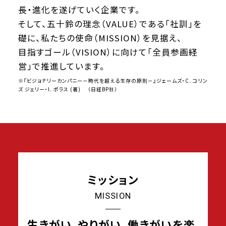
モノづくりの付加価値や持続可能性への貢献
環境・品質への取り組み
会社概要・組織体制
長・進化を遂げていく企業です。
Creation 4
そして、五十鈴の理念（VALUE）である「社訓」を
マルチステークホルダーと共に拡げる地域貢献
健康経営への取り組み
礎に、私たちの使命（MISSION）を見据え、
事業・部門紹介
Creation 5
目指すゴール（VISION）に向けて「全員参画経
営」で推進しています。
沿革・ヒストリー
※『ビジョナリーカンパニー－時代を超える生存の原則－』ジェームズ・C. コリン
ズ ジェリー・I. ポラス (著) （日経BP社）
各センター・営業所所在
五十鈴グループ各社紹介
ミッション
MISSION
生きがい、やりがい、働きがいを楽