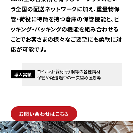
モノづくりの付加価値や持続可能性への貢献
環境・品質への取り組み
会社概要・組織体制
Creation 4
う全国の配送ネットワークに加え、重量物保
管・荷役に特徴を
持つ倉庫の保管機能と、ピ
マルチステークホルダーと共に拡げる地域貢献
健康経営への取り組み
事業・部門紹介
Creation 5
ッキング・パッキングの機能を組み合わせる
ことでお客さまの様々なご要望にも
柔軟に対
沿革・ヒストリー
応が可能です。
各センター・営業所所在
コイル材・線材・形鋼等の
各種鋼材
導入実績
五十鈴グループ各社紹介
保管や配送途中の
一次留め置き等
お問い合わせはこちら