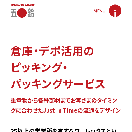
倉庫・デポ活用の
未来社会協進プロジェクト
ピッキング・
鋼板流通の価値創造から、未来社会の協進へ
サステナビリティ
パッキングサービス
安全・安心・快適なロジスティクス環境をつくる
五十鈴グループの
サステナビリティ経営
五十鈴について
Creation 1
みんなにやさしいECO環境をつくる
重量物から各種部材までお客さまのタイミン
サステナビリティ推進体制
ごあいさつ
Creation 2
グに合わせたJust In Timeの流通をデザイン
「移」「食」「住」の安心・快適な街づくり・暮らしづくり
コンプライアンス推進体制
ミッション・ビジョン・理念
Creation 3
25以上の営業所を有するワーレックスとい