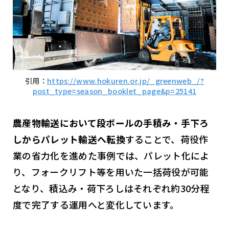
引用：
https://www.hokuren.or.jp/_greenweb_/?
post_type=season_booklet_page&p=25141
農産物輸送において段ボールの手積み・手下ろ
しからパレット輸送へ転換
することで、荷役作
業の省力化を進めた事例では、パレット化によ
り、フォークリフト等を用いた一括荷役が可能
となり、積込み・荷下ろしはそれぞれ約30分程
度で完了する運用へと変化しています。