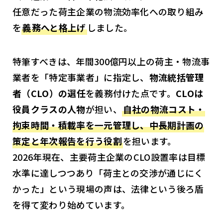
任意だった荷主企業の物流効率化への取り組み
を
義務へと格上げ
しました。
特筆すべきは、年間300億円以上の荷主・物流事
業者を「特定事業者」に指定し、
物流統括管理
者（CLO）の選任
を義務付けた点です。
CLOは
役員クラスの人物
が担い、
自社の物流コスト・
拘束時間・積載率を一元管理し、中長期計画の
策定と年次報告を行う役割
を担います。
2026年現在、主要荷主企業のCLO設置率は目標
水準に達しつつあり「荷主との交渉が通じにく
かった」という現場の声は、法律という後ろ盾
を得て変わり始めています。