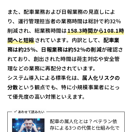
また、配車業務および日報業務の見直しによ
り、運行管理担当者の業務時間は総計で約32％
削減され、総業務時間は
158.3時間から108.1時
間へと短縮
されています。内訳として、
配車業
務は約25％、日報業務は約52％の削減
が確認さ
れており、創出された時間は荷主対応や安全管
理などの業務に再配分されています。
システム導入による標準化は、
属人化リスクの
分散
という観点でも、特に小規模事業者にとっ
て優先度の高い対策といえます。
あわせて読みたい
配車の属人化とは？ベテラン依
存による3つの代償と仕組み化で