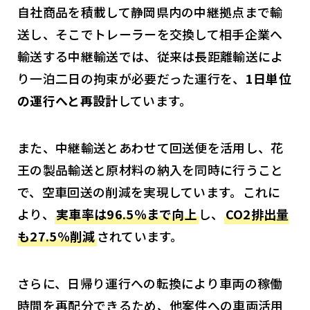
自社商品を積載して静岡県内の中継拠点まで輸
送し、そこでトレーラーを交換して相手企業へ
輸送する中継輸送では、従来は長距離輸送によ
り一泊二日の拘束が必要だった運行を、
1日単位
の運行へと再設計
しています。
また、中継輸送とあわせて回送便を活用し、花
王の製品輸送と原材料の納入を同時に行うこと
で、空車回送の削減を実現しています。これに
より、
実車率は96.5％まで向上
し、
CO2排出量
も27.5％削減
されています。
さらに、日帰り運行への転換により車両の稼働
時間を再配分できるため、他案件への車両活用