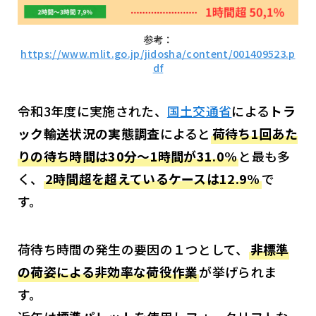
参考：
https://www.mlit.go.jp/jidosha/content/001409523.p
df
令和3年度に実施された、
国土交通省
による
トラ
ック輸送状況の実態調査
によると
荷待ち1回あた
りの待ち時間は30分～1時間が31.0%
と最も多
く、
2時間超を超えているケースは12.9%
で
す。
荷待ち時間の発生の要因の１つとして、
非標準
の荷姿による非効率な荷役作業
が挙げられま
す。