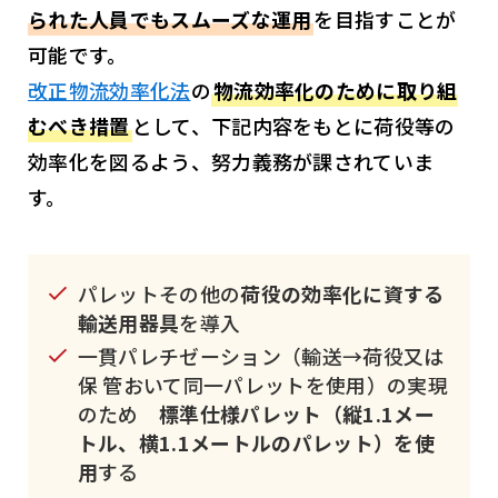
られた人員でもスムーズな運用
を目指すことが
可能です。
改正物流効率化法
の
物流効率化のために取り組
むべき措置
として、下記内容をもとに荷役等の
効率化を図るよう、努力義務が課されていま
す。
パレットその他の
荷役の効率化に資する
輸送用器具
を導入
一貫パレチゼーション（輸送→荷役又は
保 管おいて同一パレットを使用）の実現
のため
標準仕様パレット（縦1.1メー
トル、横1.1メートルのパレット）を使
用
する