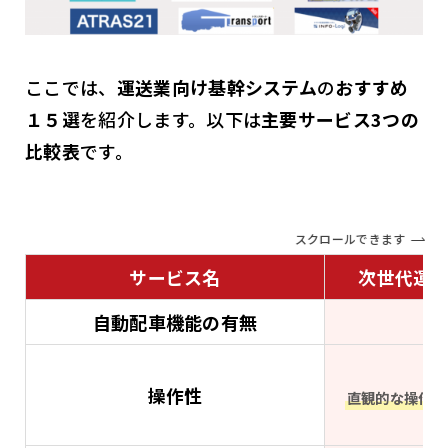
ここでは、
運送業向け基幹システム
の
おすすめ
１５選
を紹介します。以下は
主要サービス3つの
比較表
です。
スクロールできます
サービス名
次世代運行
自動配車機能の有無
操作性
直観的な操作し