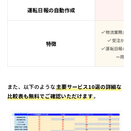
運転日報の自動作成
物流業務全体
受注から
特徴
運転日報の自
ー用ア
また、以下のような
主要サービス10選の詳細な
比較表も無料でご確認いただけます
。