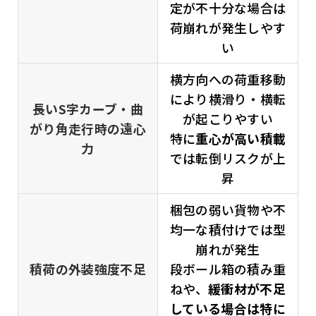
定が不十分な場合は
荷崩れが発生しやす
い
横方向への荷重移動
により横滑り・横転
長いS字カーブ・曲
が起こりやすい
がり角走行時の遠心
特に
重心が高い積載
力
では転倒リスクが上
昇
梱包の弱い貨物や不
均一な積付けでは型
崩れが発生
積荷の外装強度不足
段ボール箱の積み重
ねや、
緩衝材が不足
している場合は特に