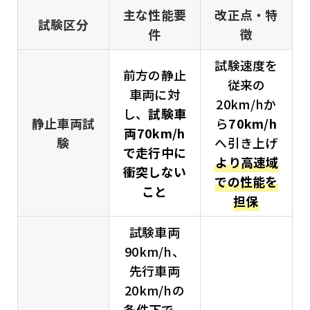
主な性能要
改正点・特
試験区分
件
徴
試験速度を
前方の静止
従来の
車両に対
20km/hか
し、
試験車
静止車両試
ら
70km/h
両70km/h
験
へ引き上げ
で走行中に
より高速域
衝突しない
での性能を
こと
担保
試験車両
90km/h、
先行車両
20km/hの
条件下で、