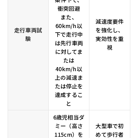
衝突回避
また、
減速度要件
60km/h以
走行車両試
を強化し、
下で走行中
験
実効性を重
は先行車両
視
に対してま
たは
40km/h以
上の減速ま
たは停止を
達成するこ
と
6歳児相当ダ
ミー（高さ
大型車で初
115cm）を
めて歩行者