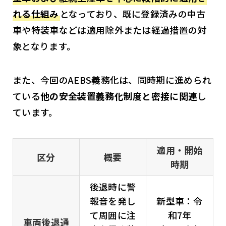
れる仕組み
となっており、既に登録済みの中古
車や特装車などは適用除外または経過措置の対
象となります。
また、今回のAEBS義務化は、同時期に進められ
ている
他の安全装置義務化制度と密接に関連
し
ています。
適用・開始
区分
概要
時期
後退時に警
報音を発し
新型車：令
て周囲に注
和7年
車両後退通