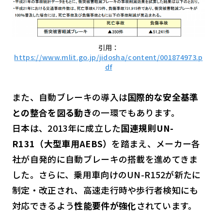
引用：
https://www.mlit.go.jp/jidosha/content/001874973.p
df
また、自動ブレーキの導入は
国際的な安全基準
との整合を図る動き
の一環でもあります。
日本は、2013年に成立した
国連規則UN-
R131（大型車用AEBS）
を踏まえ、メーカー各
社が自発的に自動ブレーキの搭載を進めてきま
した。さらに、乗用車向けのUN-R152が新たに
制定・改正され、高速走行時や歩行者検知にも
対応できるよう
性能要件が強化
されています。