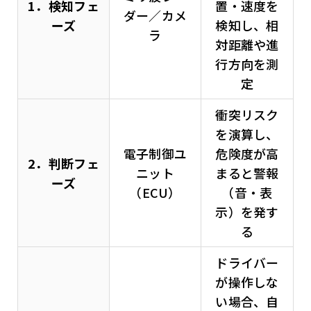
1．検知フェ
置・速度を
ダー／カメ
ーズ
検知し、相
ラ
対距離や進
行方向を測
定
衝突リスク
を演算し、
電子制御ユ
危険度が高
2．判断フェ
ニット
まると警報
ーズ
（ECU）
（音・表
示）を発す
る
ドライバー
が操作しな
い場合、自