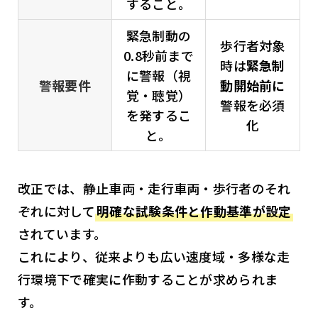
すること。
緊急制動の
歩行者対象
0.8秒前まで
時は
緊急制
に警報（視
警報要件
動開始前に
覚・聴覚）
警報を必須
を発するこ
化
と。
改正では、静止車両・走行車両・歩行者のそれ
ぞれに対して
明確な試験条件と作動基準が設定
されています。
これにより、従来よりも広い速度域・多様な走
行環境下で確実に作動することが求められま
す。