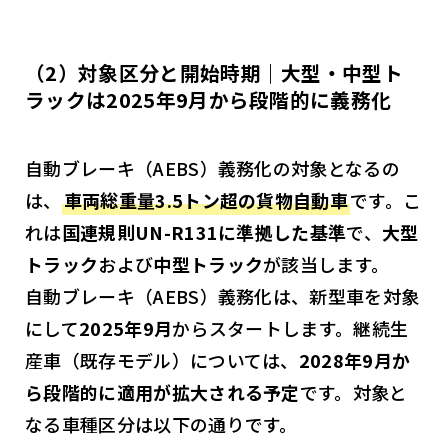
（2）対象区分と開始時期｜大型・中型ト
ラックは2025年9月から段階的に義務化
自動ブレーキ（AEBS）義務化の対象となるの
は、
車両総重量3.5トン超の貨物自動車
です。こ
れは
国連規則UN-R131に準拠した基準
で、
大型
トラック
および
中型トラック
が該当します。
自動ブレーキ（AEBS）義務化は、新型車を対象
にして
2025年9月
からスタートします。継続生
産車（既存モデル）については、
2028年9月か
ら段階的に適用が拡大される予定
です。対象と
なる車種区分は以下の通りです。