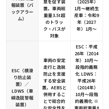
意を促す装
（2025年）
報装置（バ
置。車両総
1月～継続生
ックアラー
重量3.5t超
産車：令和9
ム）
のトラッ
年（2027
ク・バスが
年）1月～
対象
ESC：平成
26年（2014
車両の安定
年）10月～
走行と逸脱
段階的義務
ESC（横滑
防止を支援
化 LDWS：
り防止装
する安全装
平成26年
置）／
置。AEBSと
（2014年）
LDWS（車
併用するこ
10月～段階
線逸脱警報
とで総合的
的義務化 ※
装置）
な安全性を
車両総重量8