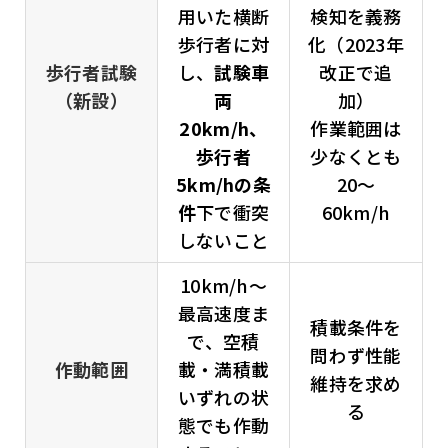
用いた横断
検知を義務
歩行者に対
化（2023年
歩行者試験
し、
試験車
改正で追
（新設）
両
加）
20km/h、
作業範囲は
歩行者
少なくとも
5km/hの条
20～
件
下で衝突
60km/h
しないこと
10km/h〜
最高速度ま
積載条件を
で、空積
問わず性能
作動範囲
載・満積載
維持を求め
いずれの状
る
態でも作動