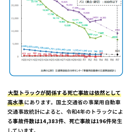
大型トラックが関係する死亡事故は依然として
高水準
にあります。国土交通省の事業用自動車
交通事故統計によると、令和4年のトラックによ
る
事故件数は14,383件
、
死亡事故は196件
発生
しています。