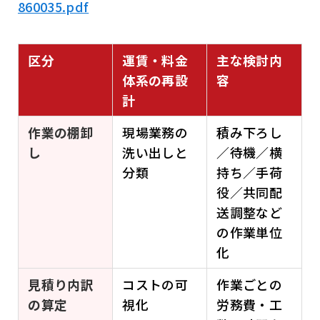
860035.pdf
区分
運賃・料金
主な検討内
体系の再設
容
計
作業の棚卸
現場業務の
積み下ろし
し
洗い出しと
／待機／横
分類
持ち／手荷
役／共同配
送調整など
の作業単位
化
見積り内訳
コストの可
作業ごとの
の算定
視化
労務費・工