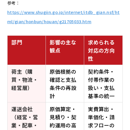
参考：
https://www.shugiin.go.jp/internet/itdb_gian.nsf/ht
ml/gian/honbun/houan/g21705033.htm
部門
影響の主な
求められる
観点
対応の方向
性
荷主（購
原価根拠の
契約条件・
買・物流・
確認と支払
付帯作業の
経営層）
条件の再設
扱い・支払
計
基準の統一
運送会社
原価算定・
実費算出・
（経営・営
見積り・契
単価化・請
業・配車・
約運用の高
求フローの