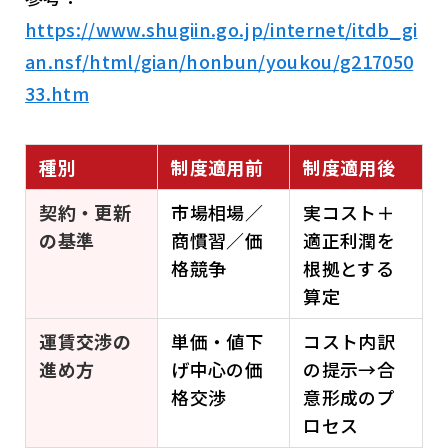
https://www.shugiin.go.jp/internet/itdb_gi
an.nsf/html/gian/honbun/youkou/g217050
33.htm
種別
制度適用前
制度適用後
契約・更新
市場相場／
実コスト＋
の基準
商慣習／価
適正利潤を
格競争
根拠とする
算定
運賃交渉の
単価・値下
コスト内訳
進め方
げ中心の価
の提示→合
格交渉
意形成のプ
ロセス