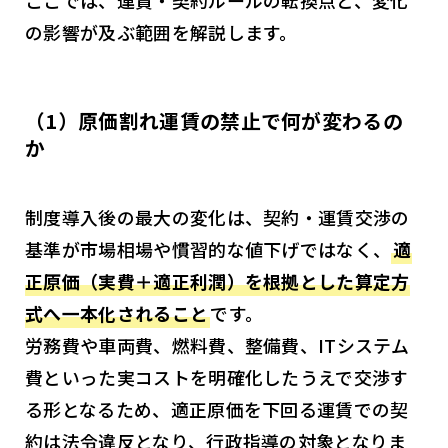
ここでは、運賃・契約ルールの転換点と、変化
の影響が及ぶ範囲を解説します。
（1）原価割れ運賃の禁止で何が変わるの
か
制度導入後の最大の変化は、契約・運賃交渉の
基準が市場相場や慣習的な値下げではなく、
適
正原価（実費＋適正利潤）を根拠とした算定方
式へ一本化されること
です。
労務費や車両費、燃料費、整備費、ITシステム
費といった実コストを明確化したうえで交渉す
る形となるため、適正原価を下回る運賃での契
約は法令違反となり、行政指導の対象となりま