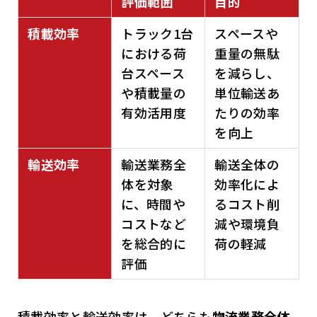
評価範囲
目的
積載効率
トラック1台
スペースや
における荷
重量の無駄
台スペース
を減らし、
や積載量の
単位輸送あ
有効活用度
たりの効率
を向上
輸送効率
輸送業務全
輸送全体の
体を対象
効率化によ
に、時間や
るコスト削
コストなど
減や環境負
を総合的に
荷の軽減
評価
積載効率と輸送効率は、どちらも
物流業務全体