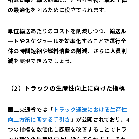
の最適化
を図るために役立てられます。
単位輸送あたりのコストを削減しつつ、
輸送ル
ートやスケジュールを効率化
することで
運行全
体の時間短縮
や
燃料消費の削減
、
さらに人員削
減
を実現できるでしょう。
（2）トラックの生産性向上に向けた指標
国土交通省では「
トラック運送における生産性
向上方策に関する手引き
」が公開されており、4
つの指標を数値化し課題を改善することで
トラ