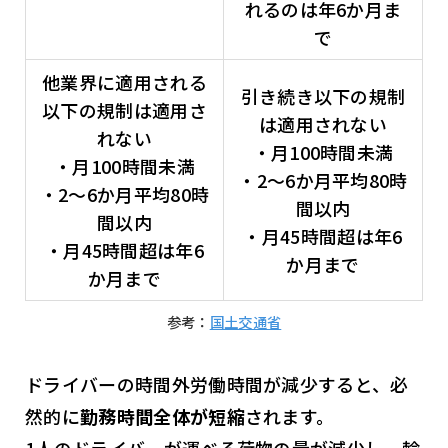
れるのは年6か月ま
で
他業界に適用される
引き続き以下の規制
以下の規制は適用さ
は適用されない
れない
・月100時間未満
・月100時間未満
・2〜6か月平均80時
・2〜6か月平均80時
間以内
間以内
・月45時間超は年6
・月45時間超は年6
か月まで
か月まで
参考：
国土交通省
ドライバーの時間外労働時間が減少すると、必
然的に
勤務時間全体が短縮
されます。